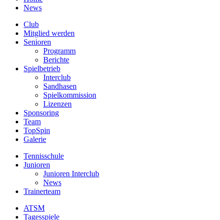
News
Club
Mitglied werden
Senioren
Programm
Berichte
Spielbetrieb
Interclub
Sandhasen
Spielkommission
Lizenzen
Sponsoring
Team
TopSpin
Galerie
Tennisschule
Junioren
Junioren Interclub
News
Trainerteam
ATSM
Tagesspiele