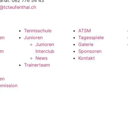
ariat: 062 776 54 43
l@tcteufenthal.ch
Tennisschule
ATSM
en
Junioren
Tagesspiele
Junioren
Galerie
mm
Interclub
Sponsoren
News
Kontakt
Trainerteam
en
mmission
n