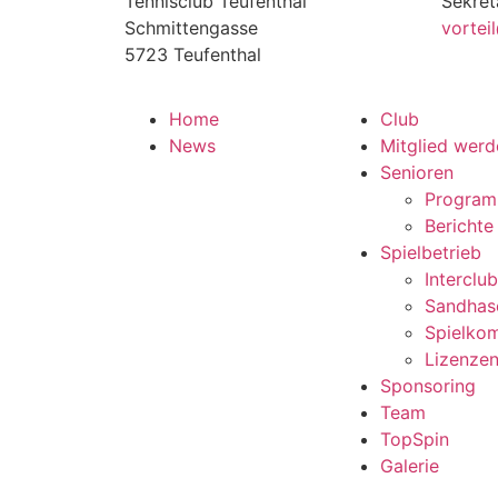
Tennisclub Teufenthal
Sekret
Schmittengasse
vortei
5723 Teufenthal
Home
Club
News
Mitglied werd
Senioren
Progra
Berichte
Spielbetrieb
Interclub
Sandhas
Spielko
Lizenze
Sponsoring
Team
TopSpin
Galerie