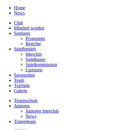
Home
News
Club
Mitglied werden
Senioren
Programm
Berichte
Spielbetrieb
Interclub
Sandhasen
Spielkommission
Lizenzen
Sponsoring
Team
TopSpin
Galerie
Tennisschule
Junioren
Junioren Interclub
News
Trainerteam