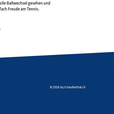
lle Ballwechsel gesehen und
infach Freude am Tennis.
.
© 2026 by tcteufenthal.ch