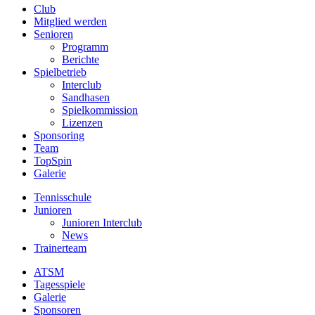
Club
Mitglied werden
Senioren
Programm
Berichte
Spielbetrieb
Interclub
Sandhasen
Spielkommission
Lizenzen
Sponsoring
Team
TopSpin
Galerie
Tennisschule
Junioren
Junioren Interclub
News
Trainerteam
ATSM
Tagesspiele
Galerie
Sponsoren