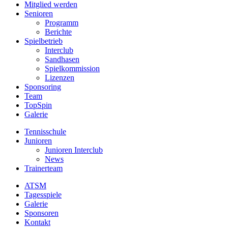
Mitglied werden
Senioren
Programm
Berichte
Spielbetrieb
Interclub
Sandhasen
Spielkommission
Lizenzen
Sponsoring
Team
TopSpin
Galerie
Tennisschule
Junioren
Junioren Interclub
News
Trainerteam
ATSM
Tagesspiele
Galerie
Sponsoren
Kontakt