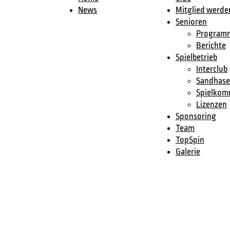
News
Mitglied werde
Senioren
Program
Berichte
Spielbetrieb
Interclub
Sandhas
Spielkom
Lizenzen
Sponsoring
Team
TopSpin
Galerie