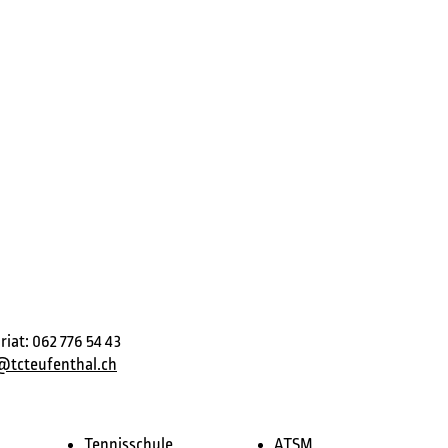
riat: 062 776 54 43
l@tcteufenthal.ch
Tennisschule
ATSM