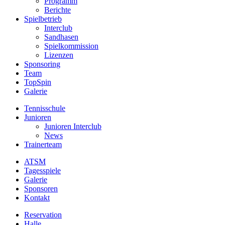
Programm
Berichte
Spielbetrieb
Interclub
Sandhasen
Spielkommission
Lizenzen
Sponsoring
Team
TopSpin
Galerie
Tennisschule
Junioren
Junioren Interclub
News
Trainerteam
ATSM
Tagesspiele
Galerie
Sponsoren
Kontakt
Reservation
Halle